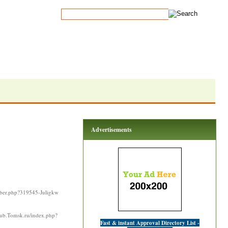
Advertisements
ember.php?319545-Juligkw
.Odub.Tomsk.ru/index.php?
Fast & instant Approval Directory List -