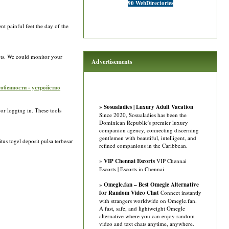
90 WebDirectories
t painful feet the day of the
nts. We could monitor your
Advertisements
собенности - устройство
»
Sosualadies | Luxury Adult Vacation
or logging in. These tools
Since 2020, Sosualadies has been the
Dominican Republic's premier luxury
companion agency, connecting discerning
gentlemen with beautiful, intelligent, and
tus togel deposit pulsa terbesar
refined companions in the Caribbean.
»
VIP Chennai Escorts
VIP Chennai
Escorts | Escorts in Chennai
»
Omegle.fan – Best Omegle Alternative
for Random Video Chat
Connect instantly
with strangers worldwide on Omegle.fan.
A fast, safe, and lightweight Omegle
alternative where you can enjoy random
video and text chats anytime, anywhere.