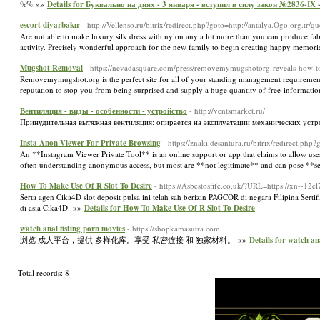
%% »»
Details for Буквально на днях - 3 января - вступил в силу закон №2836-І
escort diyarbakır
- http://Vellenso.ru/bitrix/redirect.php?goto=http://antalya.Ogo.org.tr/q
Are not able to make luxury silk dress with nylon any a lot more than you can produce fab
activity. Precisely wonderful approach for the new family to begin creating happy memor
Mugshot Removal
- https://nevadasquare.com/press/removemymugshotorg-reveals-how-to
Removemymugshot.org is the perfect site for all of your standing management requiremen
reputation to stop you from being surprised and supply a huge quantity of free-informati
Вентиляция - виды - особенности - устройство
- http://ventsmarket.ru/
Принудительная вытяжная вентиляция: опирается на эксплуатации механических устрой
Insta Anon Viewer For Private Browsing
- https://znaki.desantura.ru/bitrix/redirect.
An **Instagram Viewer Private Tool** is an online support or app that claims to allow user
often understanding anonymous access, but most are **not legitimate** and can pose **se
How To Make Use Of R Slot To Desire
- https://Asbestosfife.co.uk/?URL=https://xn--12
Serta agen Cika4D slot deposit pulsa ini telah sah berizin PAGCOR di negara Filipina Sertifi
di asia Cika4D. »»
Details for How To Make Use Of R Slot To Desire
watch anal fisting porn movies
- https://shopkamasutra.com
浏览 成人平台，提供 多样化库。享受 私密连接 和 独家材料。 »»
Details for watch an
Total records: 8