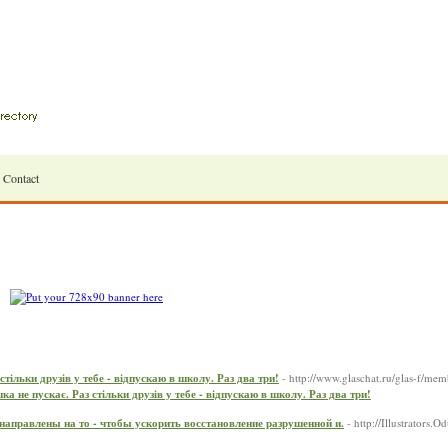
Contact
тільки друзів у тебе - відпускаю в школу. Раз два три!
- http://www.glaschat.ru/glas-f/m
а не пускає. Раз стільки друзів у тебе - відпускаю в школу. Раз два три!
 направлены на то - чтобы ускорить восстановление разрушенной и.
- http://Illustrators