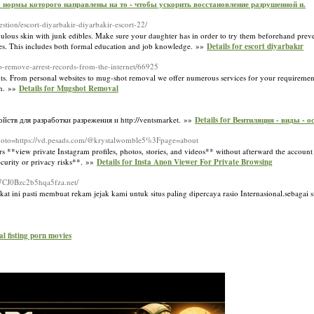
Х - нормы которого направлены на то - чтобы ускорить восстановление разрушенной и.
uestion/escort-diyarbakir-diyarbakir-escort-22/
ulous skin with junk edibles. Make sure your daughter has in order to try them beforehand preven
ies. This includes both formal education and job knowledge. »»
Details for escort diyarbakır
-remove-arrest-records-from-the-internet/66925
ts. From personal websites to mug-shot removal we offer numerous services for your requireme
on. »»
Details for Mugshot Removal
ств для разработки разрежения и http://ventsmarket. »»
Details for Вентиляция - виды - о
php?goto=https://vd.pesads.com/@krystalwomble5%3Fpage=about
s **view private Instagram profiles, photos, stories, and videos** without afterward the account 
curity or privacy risks**. »»
Details for Insta Anon Viewer For Private Browsing
cl7CJ0Bzc2b5hqa5fza.net/
kat ini pasti membuat rekam jejak kami untuk situs paling dipercaya rasio Internasional.sebagai si
al fisting porn movies