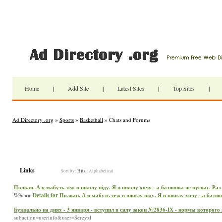
Home
|
Add Site
|
Latest Sites
|
Top Sites
|
Ad Directory .org
»
Sports
»
Basketball
» Chats and Forums
Links
Sort by:
Hits
|
Alphabetical
Полкан. А я мабуть теж в школу піду. Я в школу хочу - а батюшка не пускає. Раз с
%% »»
Details for Полкан. А я мабуть теж в школу піду. Я в школу хочу - а батюшк
Буквально на днях - 3 января - вступил в силу закон №2836-ІХ - нормы которого
subaction=userinfo&user=Serzyzl