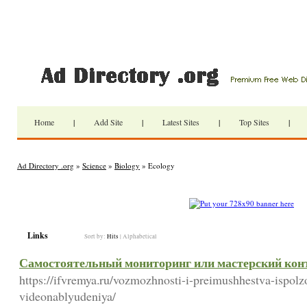
Home
|
Add Site
|
Latest Sites
|
Top Sites
|
Ad Directory .org
»
Science
»
Biology
» Ecology
Links
Sort by:
Hits
|
Alphabetical
Самостоятельный мониторинг или мастерский кон
https://ifvremya.ru/vozmozhnosti-i-preimushhestva-ispol
videonablyudeniya/