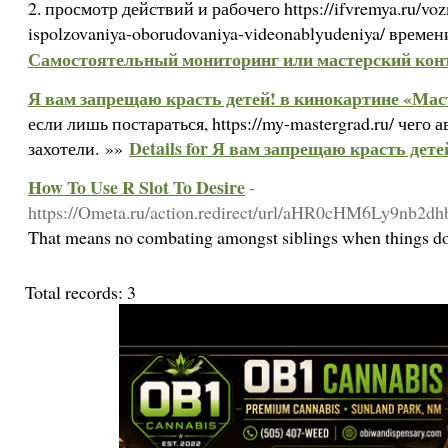
2. просмотр действий и рабочего https://ifvremya.ru/vo
ispolzovaniya-oborudovaniya-videonablyudeniya/ време
Самостоятельный мониторинг или мастерский кон
Я вам запрещаю красть детей! в кинокартине «Мас
если лишь постараться, https://my-mastergrad.ru/ чего
Details for Я вам запрещаю красть дет
захотели. »»
How To Use R Slot To Desire
-
https://Ometa.ru/action.redirect/url/aHR0cHM
That means no combating amongst siblings when things do no
Total records: 3