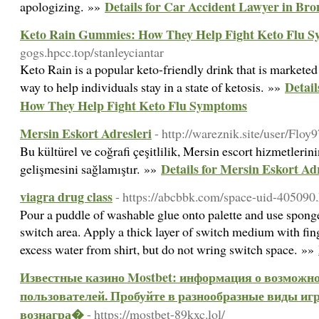
Details for Car Accident Lawyer in Bro
apologizing. »»
Keto Rain Gummies: How They Help Fight Keto Flu 
gogs.hpcc.top/stanleyciantar
Keto Rain is a popular keto-friendly drink that is marketed
Detai
way to help individuals stay in a state of ketosis. »»
How They Help Fight Keto Flu Symptoms
Mersin Eskort Adresleri
- http://wareznik.site/user/Flo
Bu kültürel ve coğrafi çeşitlilik, Mersin escort hizmetlerin
Details for Mersin Eskort Ad
gelişmesini sağlamıştır. »»
viagra drug class
- https://abcbbk.com/space-uid-405090
Pour a puddle of washable glue onto palette and use sponge 
switch area. Apply a thick layer of switch medium with fi
excess water from shirt, but do not wring switch space. »»
Известные казино Mostbet: информация о возможно
пользователей. Пробуйте в разнообразные виды иг
вознагра�
- https://mostbet-89kxc.lol/